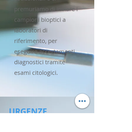
premuriamo di inviare i
campioni bioptici a
laboratori di
riferimento, per
eseguire accertamenti
diagnostici tramite
esami citologici.
URGENZE
Mettiamo a