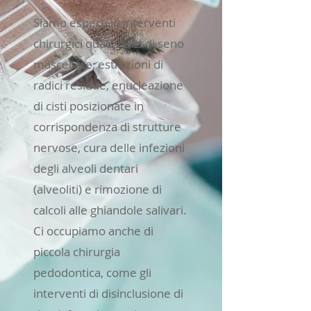
Siamo esperti in interventi
chirurgici quali: rialzi di seno
mascellare, estrazioni di
radici residue, enucleazione
di cisti posizionate in
corrispondenza di strutture
nervose, cura delle infezioni
degli alveoli dentari
(alveoliti) e rimozione di
calcoli alle ghiandole salivari.
Ci occupiamo anche di
piccola chirurgia
pedodontica, come gli
interventi di disinclusione di