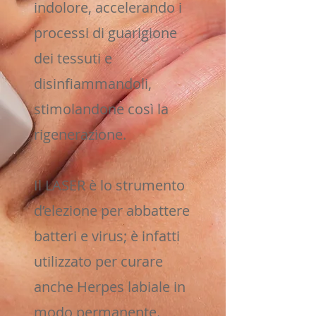
indolore, accelerando i
processi di guarigione
dei tessuti e
disinfiammandoli,
stimolandone così la
rigenerazione.
Il LASER è lo strumento
d’elezione per abbattere
batteri e virus; è infatti
utilizzato per curare
anche Herpes labiale in
modo permanente.