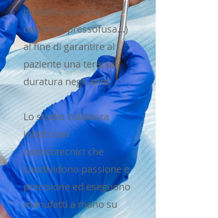
metallo-ceramica,
ceramica pressofusa…)
al fine di garantire al
paziente una terapia
duratura negli anni.
Lo studio collabora
infatti con
odontotecnici che
condividono passione e
precisione ed eseguono
manufatti a mano su