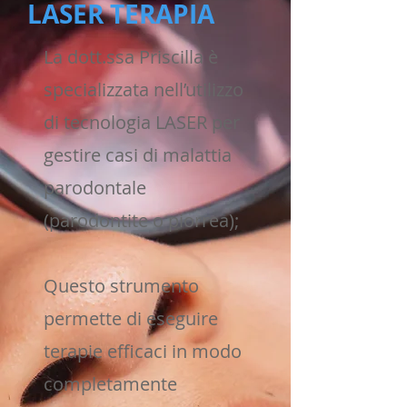
LASER TERAPIA
La dott.ssa Priscilla è
specializzata nell’utilizzo
di tecnologia LASER per
gestire casi di malattia
parodontale
(parodontite o piorrea);
Questo strumento
permette di eseguire
terapie efficaci in modo
completamente