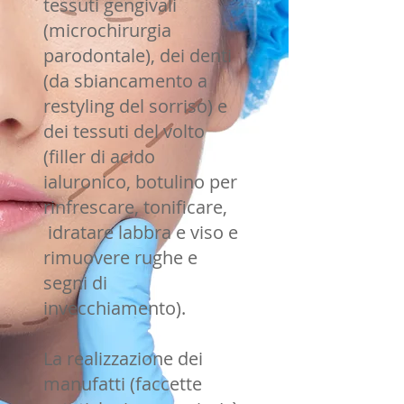
tessuti gengivali
(microchirurgia
parodontale), dei denti
(da sbiancamento a
restyling del sorriso) e
dei tessuti del volto
(filler di acido
ialuronico, botulino per
rinfrescare, tonificare,
idratare labbra e viso e
rimuovere rughe e
segni di
invecchiamento).
La realizzazione dei
manufatti (faccette