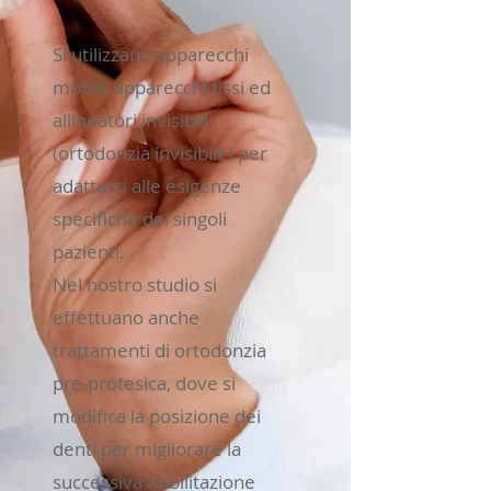
Si utilizzano apparecchi
mobili, apparecchi fissi ed
allineatori invisibili
(ortodonzia invisibile) per
adattarsi alle esigenze
specifiche dei singoli
pazienti.
Nel nostro studio si
effettuano anche
trattamenti di ortodonzia
pre-protesica, dove si
modifica la posizione dei
denti per migliorare la
successiva riabilitazione