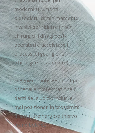
Ci avvaliamo dei più
moderni strumenti
piezoelettrici minimamente
invasivi per ridurre i rischi
chirurgici, i disagi post-
operatori e accelerare i
processi di guarigione
(chirurgia senza dolore).
Eseguiamo interventi di tipo
ospedaliero di estrazione di
denti del giudizio inclusi e
mal posizionati in prossimità
di strutture nervose (nervo
mandibolare).