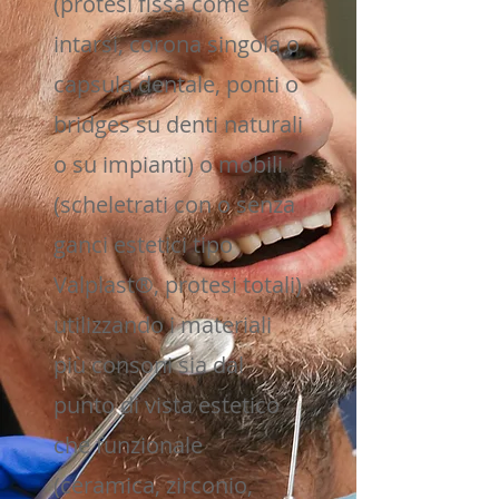
(protesi fissa come
intarsi, corona singola o
capsula dentale, ponti o
bridges su denti naturali
o su impianti) o mobili
(scheletrati con o senza
ganci estetici tipo
Valplast®, protesi totali)
utilizzando i materiali
più consoni sia dal
punto di vista estetico
che funzionale
(ceramica, zirconio,