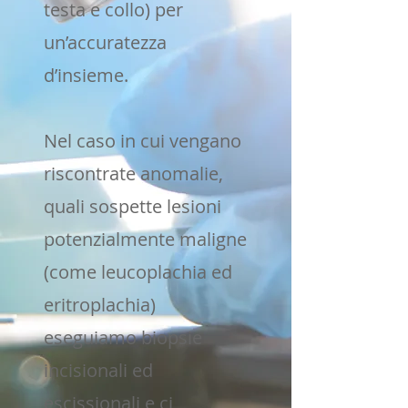
testa e collo) per
un’accuratezza
d’insieme.
Nel caso in cui vengano
riscontrate anomalie,
quali sospette lesioni
potenzialmente maligne
(come leucoplachia ed
eritroplachia)
eseguiamo biopsie
incisionali ed
escissionali e ci