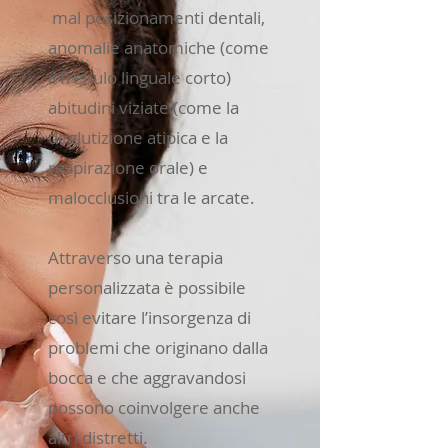
mal posizionamenti dentali,
anomalie anatomiche (come
il frenulo linguale corto)
abitudini viziate (come la
deglutizione atipica e la
respirazione orale) e
malocclusioni tra le arcate.
Attraverso una terapia
personalizzata è possibile
così evitare l’insorgenza di
problemi che originano dalla
bocca e che aggravandosi
possono coinvolgere anche
altri distretti.