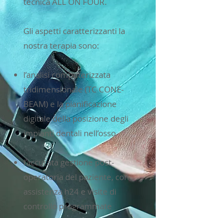
tecnica ALL ON FOUR.
Gli aspetti caratterizzanti la
nostra terapia sono:
l’analisi computerizzata
tridimensionale (TC CONE-
BEAM) e la pianificazione
digitale della posizione degli
impianti dentali nell’osso
l’accurata gestione post-
operatoria del paziente, con
assistenza h24 e visite di
controllo programmate