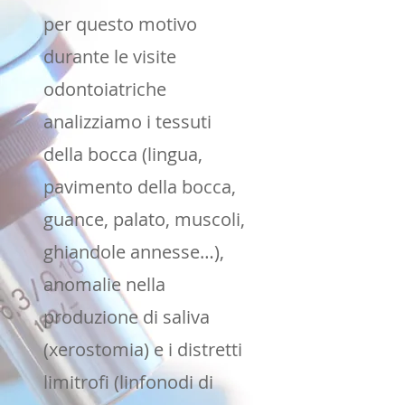
per questo motivo
durante le visite
odontoiatriche
analizziamo i tessuti
della bocca (lingua,
pavimento della bocca,
guance, palato, muscoli,
ghiandole annesse…),
anomalie nella
produzione di saliva
(xerostomia) e i distretti
limitrofi (linfonodi di