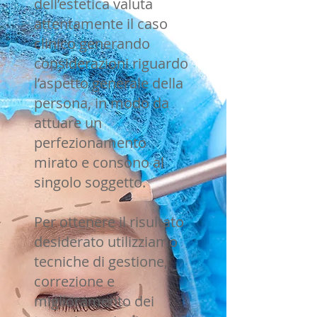
dell’estetica valuta
attentamente il caso
clinico generando
considerazioni riguardo
l’aspetto generale della
persona, in modo da
attuare un
perfezionamento
mirato e consono al
singolo soggetto.
Per ottenere il risultato
desiderato utilizziamo
tecniche di gestione,
correzione e
miglioramento dei