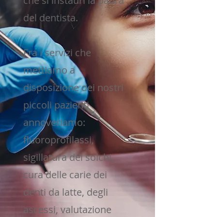
che si instauri la paura
del dentista.
Fra i servizi che
mettiamo a
disposizione dei nostri
piccoli pazienti
annoveriamo:
fluoroprofilassi,
sigillatura dei solchi,
cura delle carie dei
denti da latte, degli
ascessi, valutazione