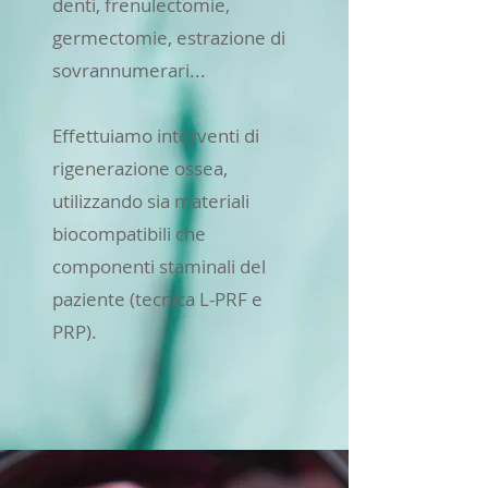
denti, frenulectomie,
germectomie, estrazione di
sovrannumerari...
Effettuiamo interventi di
rigenerazione ossea,
utilizzando sia materiali
biocompatibili che
componenti staminali del
paziente (tecnica L-PRF e
PRP).