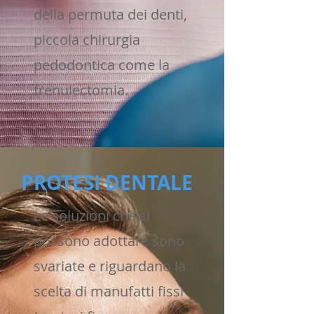
della permuta dei denti,
piccola chirurgia
pedodontica come la
frenulectomia.
PROTESI DENTALE
Le soluzioni che si
possono adottare sono
svariate e riguardano la
scelta di manufatti fissi