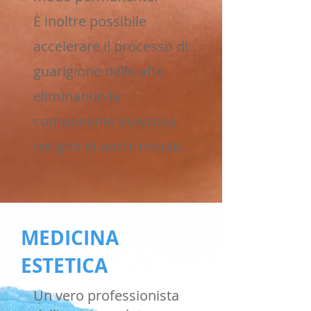
È inoltre possibile
accelerare il processo di
guarigione delle afte
eliminando la
componente dolorosa
nel giro di pochi minuti.
MEDICINA
ESTETICA
Un vero professionista