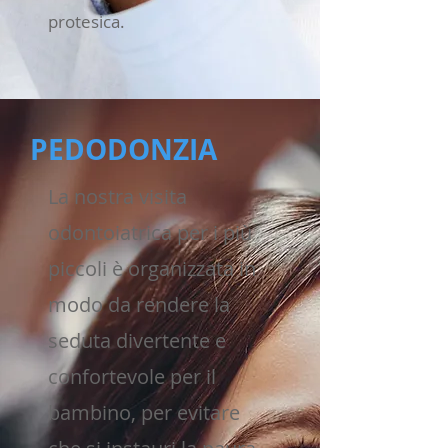
protesica.
PEDODONZIA
La nostra visita
odontoiatrica per i più
piccoli è organizzata in
modo da rendere la
seduta divertente e
confortevole per il
bambino, per evitare