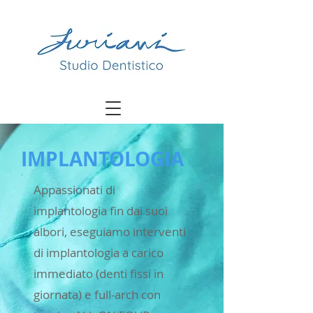
IMPLANTOLOGIA
Appassionati di
implantologia fin dai suoi
albori, eseguiamo interventi
di implantologia a carico
immediato (denti fissi in
giornata) e full-arch con