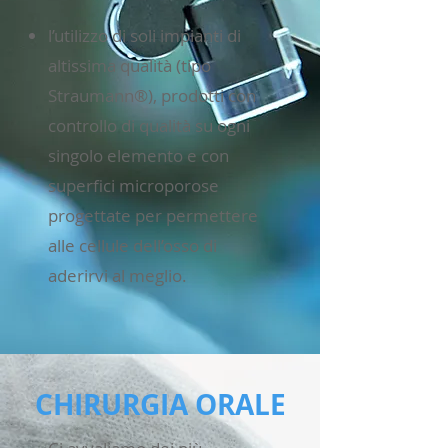
l’utilizzo di soli impianti di
altissima qualità (tipo
Straumann®), prodotti con
controllo di qualità su ogni
singolo elemento e con
superfici microporose
progettate per permettere
alle cellule dell’osso di
aderirvi al meglio.
CHIRURGIA ORALE