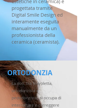
estetiche in ceramica) è
progettata tramite
Digital Smile Design ed
interamente eseguita
manualmente da un
professionista della
ceramica (ceramista).
ORTODONZIA
La dott.ssa Nuvoletta,
ortodonzista e
pedodonzista, si occupa di
intercettare e correggere