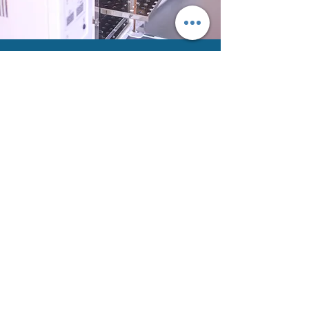
Le informazioni presenti nel
sito non sostituiscono in
alcun modo il giudizio di un
medico specialista, unico
autorizzato ad effettuare
una consulenza e ad
esprimere un parere
medico.
CONTATTI